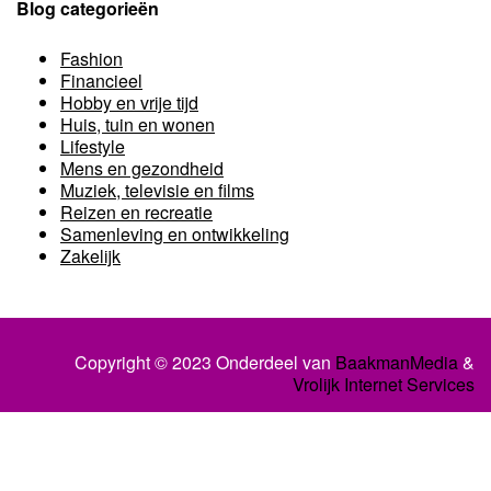
Blog categorieën
Fashion
Financieel
Hobby en vrije tijd
Huis, tuin en wonen
Lifestyle
Mens en gezondheid
Muziek, televisie en films
Reizen en recreatie
Samenleving en ontwikkeling
Zakelijk
Copyright © 2023 Onderdeel van
BaakmanMedia
&
Vrolijk Internet Services