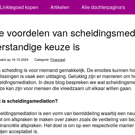
Linktegoed kopen
Artikelen
Alle dochterpagina's
e voordelen van scheidingsmed
erstandige keuze is
atst op 16-10-2024
Categorie:
Financieel
 scheiding is voor niemand gemakkelijk. De emoties kunnen h
lissingen is vaak een uitdaging. Gelukkig zijn er manieren om he
eidingsmediation. In deze blog bespreken we wat scheidingsm
ze kan zijn voor mensen die vreedzaam uit elkaar willen gaan.
 is scheidingsmediation?
eidingsmediation is een vorm van bemiddeling waarbij een neutra
pt om afspraken te maken over zaken zoals de verdeling van be
financiële afspraken. Het doel is om op een respectvolle manier
ijen acceptabel is.