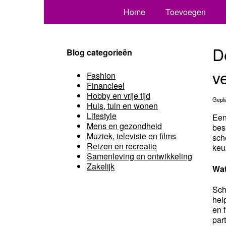
Home
Toevoegen
D
Blog categorieën
v
Fashion
Financieel
Hobby en vrije tijd
Gepla
Huis, tuin en wonen
Lifestyle
Een
Mens en gezondheid
bes
Muziek, televisie en films
sch
Reizen en recreatie
keu
Samenleving en ontwikkeling
Zakelijk
Wat
Sch
hel
en 
part