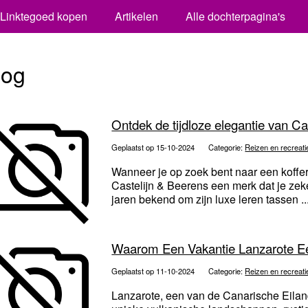
Linktegoed kopen
Artikelen
Alle dochterpagina's
log
Ontdek de tijdloze elegantie van Ca
Geplaatst op 15-10-2024
Categorie:
Reizen en recreati
Wanneer je op zoek bent naar een koffer d
Castelijn & Beerens een merk dat je zeke
jaren bekend om zijn luxe leren tassen ..
Waarom Een Vakantie Lanzarote Ee
Geplaatst op 11-10-2024
Categorie:
Reizen en recreati
Lanzarote, een van de Canarische Eilan