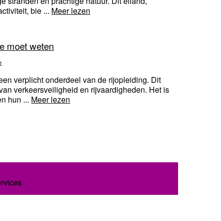
 stranden en prachtige natuur. Dit eiland,
viteit, bie ...
Meer lezen
je moet weten
e
en verplicht onderdeel van de rijopleiding. Dit
van verkeersveiligheid en rijvaardigheden. Het is
n hun ...
Meer lezen
ervices