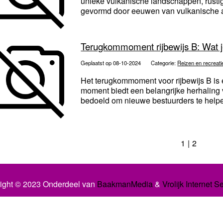
unieke vulkanische landschappen, rustige
gevormd door eeuwen van vulkanische acti
Terugkommoment rijbewijs B: Wat 
Geplaatst op 08-10-2024
Categorie:
Reizen en recreati
Het terugkommoment voor rijbewijs B is e
moment biedt een belangrijke herhaling 
bedoeld om nieuwe bestuurders te helpe
1
2
ight © 2023 Onderdeel van
BaakmanMedia
&
Vrolijk Internet S